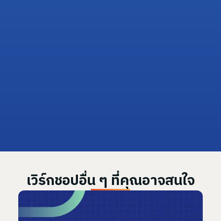
ติดต่อ คุณก้อย
✉️ sukarnda@cariber.co
📞 095-349-8849
💬 Line: @cariber.official
เวิร์กชอปอื่น ๆ ที่คุณอาจสนใจ