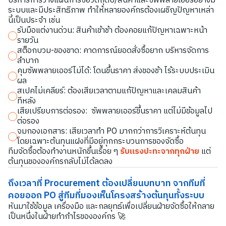
บริหารการวางแผนการซื้อวัตถุดิบ/สินค้าและซัพพลายเออร์อย่างมี
ระบบและมีประสิทธิภาพ ทำให้หลายองค์กรต้องเผชิญปัญหาเหล่า
นี้เป็นประจำ เช่น
รับมือแต่งานด่วน: สินค้าเข้าช้า ต้องคอยแก้ปัญหาเฉพาะหน้า
รายวัน
สต็อกบวม-ของขาด: คาดการณ์ยอดสั่งซื้อยาก บริหารจัดการ
ลำบาก
คุมซัพพลายเออร์ไม่ได้: โดนขึ้นราคา ส่งของช้า ไร้ระบบประเมิน
ผล
สเปคไม่เคลียร์: ต้องเสียเวลาตามแก้ปัญหาและเคลมสินค้า
ทีหลัง
เสียเปรียบการต่อรอง: ซัพพลายเออร์ขึ้นราคา แต่ไม่มีข้อมูลไป
ต่อรอง
จมกองเอกสาร: เสียเวลาทำ PO มากกว่าการวิเคราะห์ต้นทุน
โดยเฉพาะต้นทุนแฝงที่มีอยู่ทุกกระบวนการของจัดซื้อ
ทีมจัดซื้อต้องทำงานหนักขึ้นเรื่อย ๆ
รับแรงปะทะจากทุกฝ่าย
แต่
ต้นทุนขององค์กรกลับไม่ได้ลดลง
ถึงเวลาที่ Procurement ต้องเปลี่ยนบทบาท จากทีมที่
คอยออก PO สู่ทีมที่มองเห็นโครงสร้างต้นทุนทั้งระบบ
หันมาใช้ข้อมูล เครื่องมือ และกลยุทธ์เพื่อเปลี่ยนฝ่ายจัดซื้อให้กลาย
เป็นหนึ่งในฝ่ายทำกำไรขององค์กร 🚀