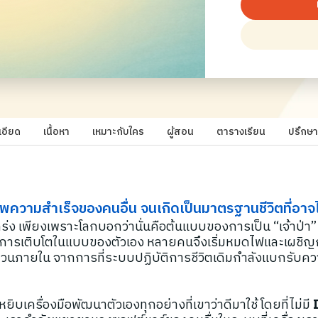
เอียด
เนื้อหา
เหมาะกับใคร
ผู้สอน
ตารางเรียน
ปรึกษา
าพความสำเร็จของคนอื่น จนเกิดเป็นมาตรฐานชีวิตที่อาจไ
่ง เพียงเพราะโลกบอกว่านั่นคือต้นแบบของการเป็น “เจ้าป่า” 
งท่าการเติบโตในแบบของตัวเอง หลายคนจึงเริ่มหมดไฟและเผชิญก
ปั่นป่วนภายใน จากการที่ระบบปฏิบัติการชีวิตเดิมกำลังแบกรั
หยิบเครื่องมือพัฒนาตัวเองทุกอย่างที่เขาว่าดีมาใช้ โดยที่ไม่มี